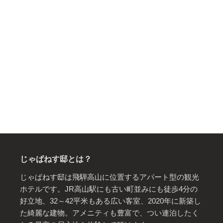
じゃぱねす邸とは？
じゃぱねす邸は飛騨高山に位置するアパート型の観光
ホテルです。JR高山駅にも古い町並みにも徒歩4分の
好立地、32～42平米もある広い客室、2020年に新築し
た綺麗な建物。アメニティも豊富で、つい連泊したく