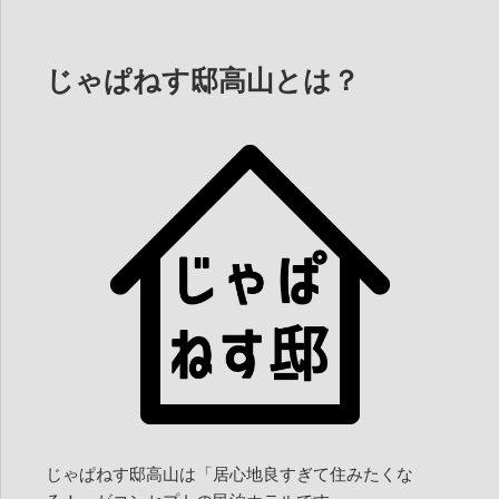
じゃぱねす邸高山とは？
じゃぱねす邸高山は「居心地良すぎて住みたくな