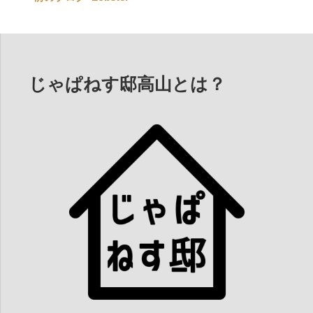
投
稿
ナ
ビ
じゃぱねす邸高山とは？
ゲ
ー
シ
ョ
ン