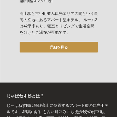
開始価格 ¥12,800 1泊
高山駅と古い町並み観光エリアの間という最
高の立地にあるアパート型ホテル。 ルーム3
は42平米あり、寝室とリビングで生活空間
を分けたご滞在が可能です。
じゃぱねす邸とは？
じゃぱねす邸は飛騨高山に位置するアパート型の観光ホテ
ルです。JR高山駅にも古い町並みにも徒歩4分の好立地、