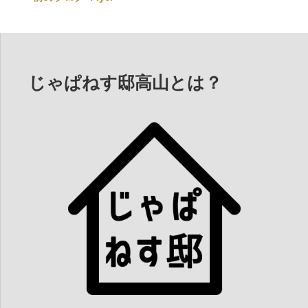
投
稿
ナ
ビ
じゃぱねす邸高山とは？
ゲ
ー
シ
ョ
ン