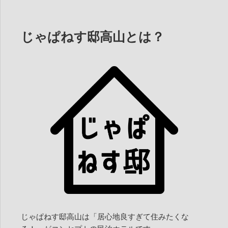
じゃぱねす邸高山とは？
じゃぱねす邸高山は「居心地良すぎて住みたくな