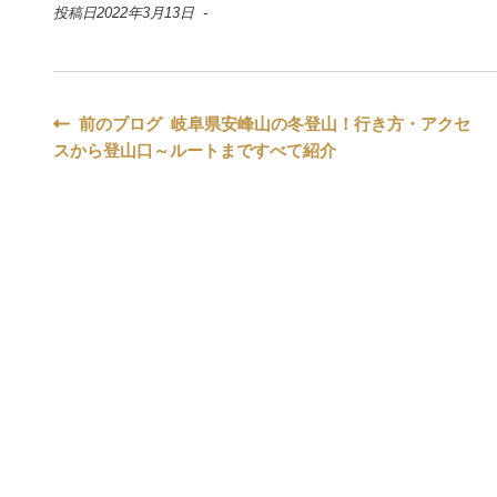
投稿日2022年3月13日 -
投
前のブログ 岐阜県安峰山の冬登山！行き方・アクセ
スから登山口～ルートまですべて紹介
稿
ナ
ビ
ゲ
ー
シ
ョ
ン