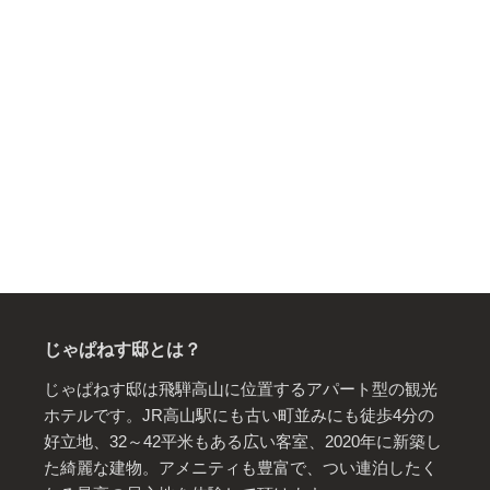
じゃぱねす邸とは？
じゃぱねす邸は飛騨高山に位置するアパート型の観光
ホテルです。JR高山駅にも古い町並みにも徒歩4分の
好立地、32～42平米もある広い客室、2020年に新築し
た綺麗な建物。アメニティも豊富で、つい連泊したく