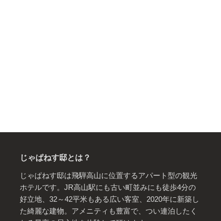
じゃぱねす邸とは？
じゃぱねす邸は飛騨高山に位置するアパート型の観光
ホテルです。JR高山駅にも古い町並みにも徒歩4分の
好立地、32～42平米もある広い客室、2020年に新築し
た綺麗な建物。アメニティも豊富で、つい連泊したく