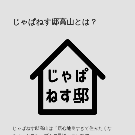
じゃぱねす邸高山とは？
じゃぱねす邸高山は「居心地良すぎて住みたくな