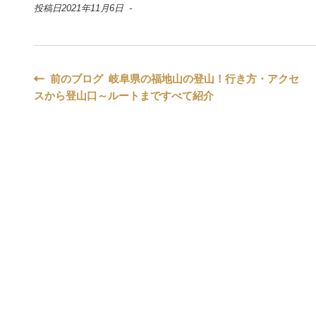
投稿日2021年11月6日 -
投
前のブログ 岐阜県の福地山の登山！行き方・アクセ
スから登山口～ルートまですべて紹介
稿
ナ
ビ
ゲ
ー
シ
ョ
ン