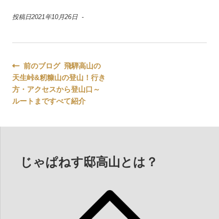
投稿日2021年10月26日 -
投
前のブログ 飛騨高山の
天生峠&籾糠山の登山！行き
稿
方・アクセスから登山口～
ナ
ルートまですべて紹介
ビ
ゲ
ー
じゃぱねす邸高山とは？
シ
ョ
ン