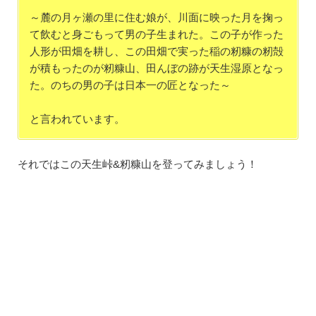
～麓の月ヶ瀬の里に住む娘が、川面に映った月を掬っ
て飲むと身ごもって男の子生まれた。この子が作った
人形が田畑を耕し、この田畑で実った稲の籾糠の籾殻
が積もったのが籾糠山、田んぼの跡が天生湿原となっ
た。のちの男の子は日本一の匠となった～
と言われています。
それではこの天生峠&籾糠山を登ってみましょう！