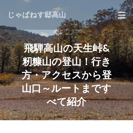
じゃぱねす邸高山
飛騨高山の天生峠&
籾糠山の登山！行き
方・アクセスから登
山口～ルートまです
べて紹介