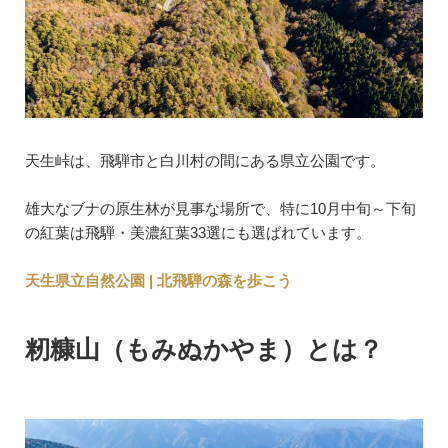
天生峠は、飛騨市と白川村の間にある県立公園です。
雄大なブナの原生林が見事な場所で、特に10月中旬～下旬
の紅葉は飛騨・美濃紅葉33選にも選ばれています。
天生県立自然公園 | 北飛騨の森を歩こう
籾糠山（もみぬかやま）とは？