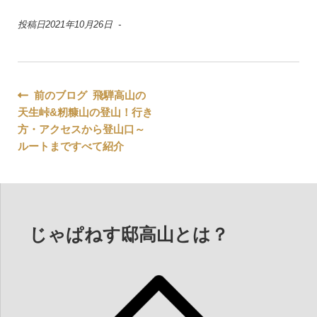
投稿日2021年10月26日 -
投
前のブログ 飛騨高山の
天生峠&籾糠山の登山！行き
稿
方・アクセスから登山口～
ナ
ルートまですべて紹介
ビ
ゲ
ー
じゃぱねす邸高山とは？
シ
ョ
ン