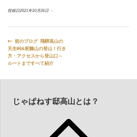
投稿日2021年10月26日 -
投
前のブログ 飛騨高山の
天生峠&籾糠山の登山！行き
稿
方・アクセスから登山口～
ナ
ルートまですべて紹介
ビ
ゲ
ー
じゃぱねす邸高山とは？
シ
ョ
ン