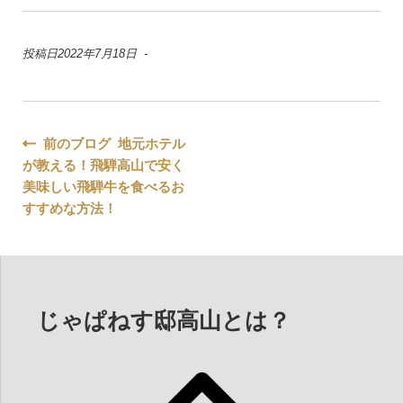
投稿日2022年7月18日 -
投
前のブログ 地元ホテル
が教える！飛騨高山で安く
稿
美味しい飛騨牛を食べるお
ナ
すすめな方法！
ビ
ゲ
ー
じゃぱねす邸高山とは？
シ
ョ