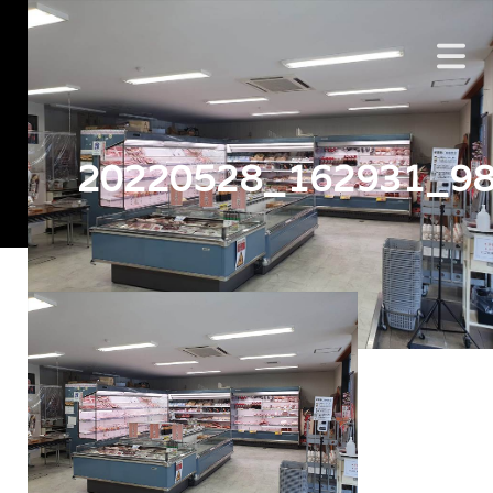
20220528_162931_9