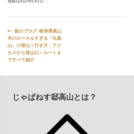
投稿日2022年5月1日 -
投
前のブログ 岐阜県高山
市のローカルすぎる「丸黒
稿
山」の登山！行き方・アク
ナ
セスから登山口～ルートま
ですべて紹介
ビ
ゲ
ー
じゃぱねす邸高山とは？
シ
ョ
ン