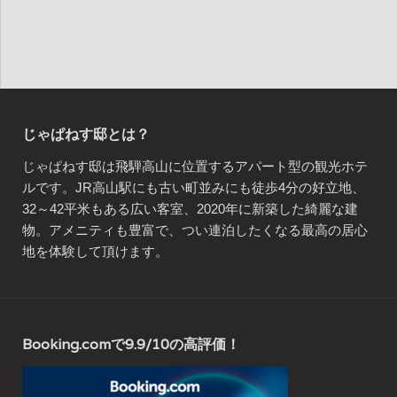
じゃぱねす邸とは？
じゃぱねす邸は飛騨高山に位置するアパート型の観光ホテ
ルです。JR高山駅にも古い町並みにも徒歩4分の好立地、
32～42平米もある広い客室、2020年に新築した綺麗な建
物。アメニティも豊富で、つい連泊したくなる最高の居心
地を体験して頂けます。
Booking.comで9.9/10の高評価！