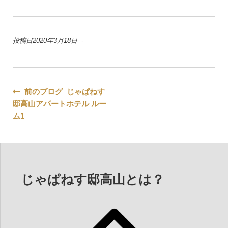
投稿日2020年3月18日 -
投
前のブログ じゃぱねす
邸高山アパートホテル ルー
稿
ム1
ナ
ビ
ゲ
じゃぱねす邸高山とは？
ー
シ
ョ