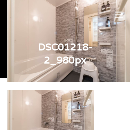
DSC01218-
2_980px