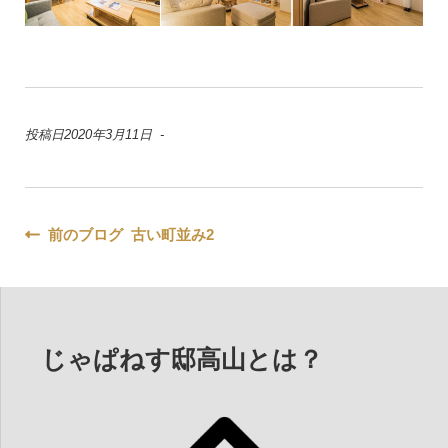
投稿日2020年3月11日 -
投
前のブログ 古い町並み2
稿
ナ
ビ
じゃぱねす邸高山とは？
ゲ
ー