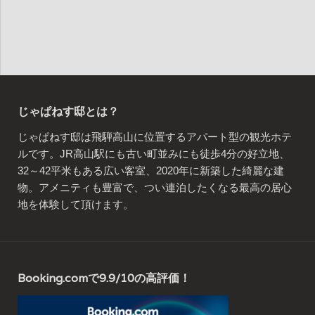
じゃぱねす邸とは？
じゃぱねす邸は飛騨高山に位置するアパート型の観光ホテ
ルです。JR高山駅にも古い町並みにも徒歩4分の好立地、
32～42平米もある広い客室、2020年に新築した綺麗な建
物。アメニティも豊富で、つい連泊したくなる最高の居心
地を体験して頂けます。
Booking.comで9.9/10の高評価！