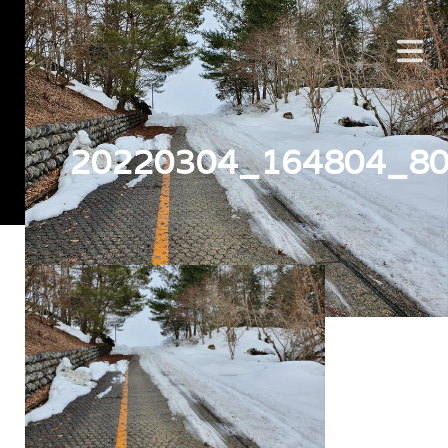
20220304_164804_8