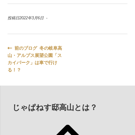
投稿日2022年3月6日 -
投
前のブログ 冬の岐阜高
山・アルプス展望公園「ス
稿
カイパーク」は車で行け
ナ
る！？
ビ
ゲ
ー
じゃぱねす邸高山とは？
シ
ョ