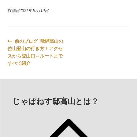
投稿日2021年10月19日 -
投
前のブログ 飛騨高山の
位山登山の行き方！アクセ
稿
スから登山口～ルートまで
ナ
すべて紹介
ビ
ゲ
ー
じゃぱねす邸高山とは？
シ
ョ
ン