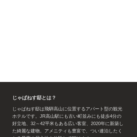
じゃぱねす邸とは？
じゃぱねす邸は飛騨高山に位置するアパート型の観光
ホテルです。JR高山駅にも古い町並みにも徒歩4分の
好立地、32～42平米もある広い客室、2020年に新築し
た綺麗な建物。アメニティも豊富で、つい連泊したく