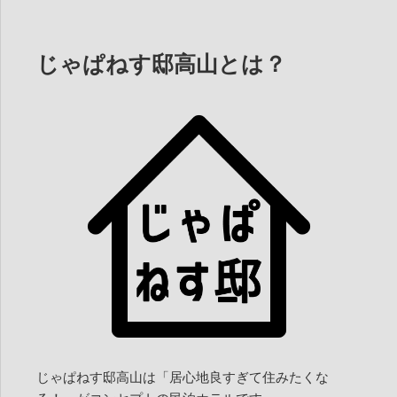
じゃぱねす邸高山とは？
じゃぱねす邸高山は「居心地良すぎて住みたくな