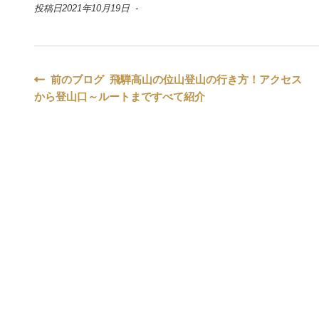
投稿日2021年10月19日 -
投
前のブログ 飛騨高山の位山登山の行き方！アクセス
から登山口～ルートまですべて紹介
稿
ナ
ビ
ゲ
ー
シ
ョ
ン