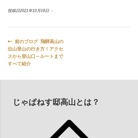
投稿日2021年10月19日 -
投
前のブログ 飛騨高山の
位山登山の行き方！アクセ
稿
スから登山口～ルートまで
ナ
すべて紹介
ビ
ゲ
ー
じゃぱねす邸高山とは？
シ
ョ
ン