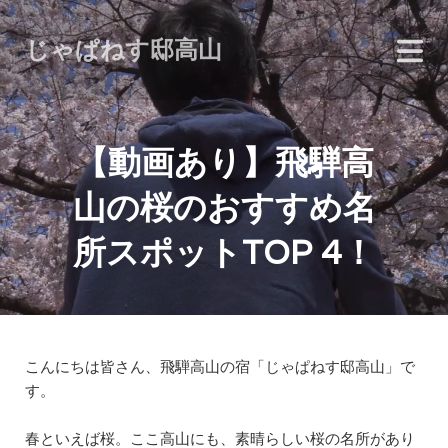
じゃぱねす邸高山
【動画あり】飛騨高
山の桜のおすすめ名
所スポットTOP 4！
こんにちは皆さん、飛騨高山の宿「じゃぱねす邸高山」で
す。
春といえば桜。ここ高山にも、素晴らしい桜の名所があり