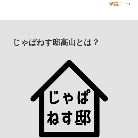
ナ
解説！
ビ
ゲ
ー
じゃぱねす邸高山とは？
シ
ョ
ン