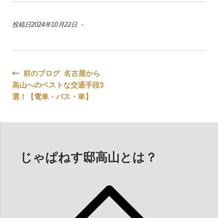
投稿日2024年10月22日 -
投
前のブログ 名古屋から
高山へのベストな交通手段3
稿
選！【電車・バス・車】
ナ
ビ
ゲ
じゃぱねす邸高山とは？
ー
シ
ョ
ン