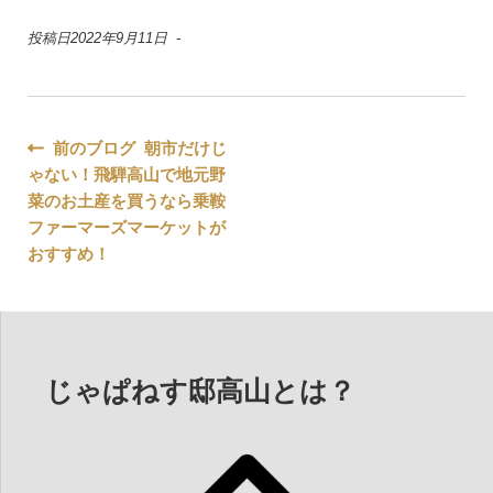
投稿日2022年9月11日 -
投
前のブログ 朝市だけじ
ゃない！飛騨高山で地元野
稿
菜のお土産を買うなら乗鞍
ナ
ファーマーズマーケットが
おすすめ！
ビ
ゲ
ー
じゃぱねす邸高山とは？
シ
ョ
ン