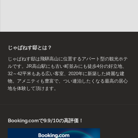
じゃぱねす邸とは？
じゃぱねす邸は飛騨高山に位置するアパート型の観光ホテ
ルです。JR高山駅にも古い町並みにも徒歩4分の好立地、
32～42平米もある広い客室、2020年に新築した綺麗な建
物。アメニティも豊富で、つい連泊したくなる最高の居心
地を体験して頂けます。
Booking.comで9.9/10の高評価！