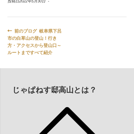
投稿日2022年5月30日 -
投
前のブログ 岐阜県下呂
市の白草山の登山！行き
稿
方・アクセスから登山口～
ナ
ルートまですべて紹介
ビ
ゲ
ー
じゃぱねす邸高山とは？
シ
ョ
ン