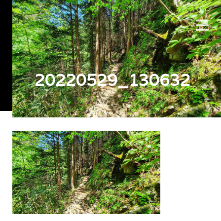
20220529_130632